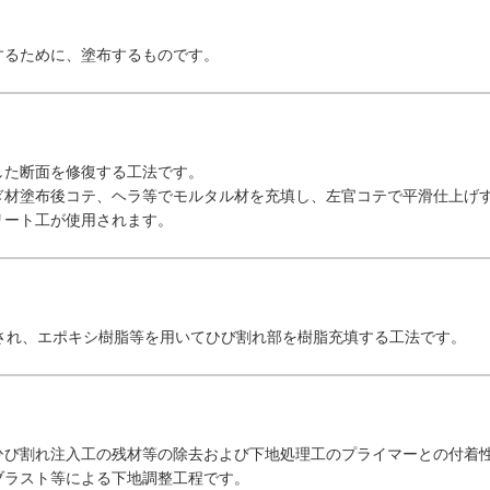
するために、塗布するものです。
した断面を修復する工法です。
ぎ材塗布後コテ、ヘラ等でモルタル材を充填し、左官コテで平滑仕上げ
リート工が使用されます。
用され、エポキシ樹脂等を用いてひび割れ部を樹脂充填する工法です。
ひび割れ注入工の残材等の除去および下地処理工のプライマーとの付着
ブラスト等による下地調整工程です。