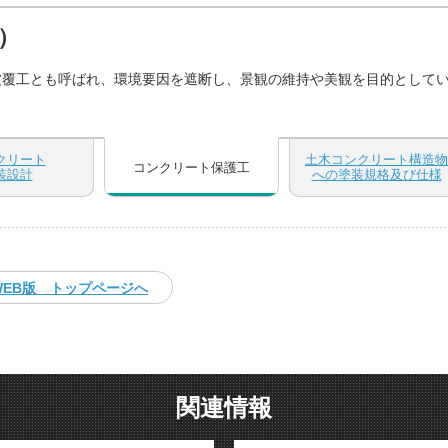
）
被覆工とも呼ばれ、環境要因を遮断し、景観の維持や美観を目的として
クリート
土木コンクリート構造物
コンクリート保護工
装設計
への塗装規格及び仕様
EB版 トップページへ
関連情報