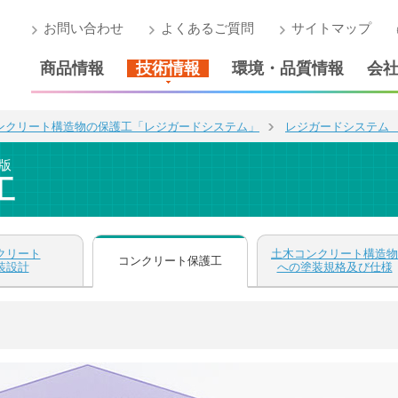
お問い合わせ
よくあるご質問
サイトマップ
商品情報
技術情報
環境・品質情報
会
ンクリート構造物の保護工「レジガードシステム」
レジガードシステム 
版
工
クリート
土木コンクリート構造物
コンクリート保護工
装設計
への塗装規格及び仕様