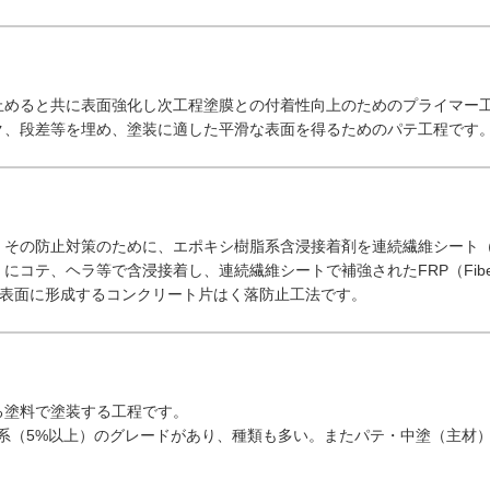
止めると共に表面強化し次工程塗膜との付着性向上のためのプライマー
ク、段差等を埋め、塗装に適した平滑な表面を得るためのパテ工程です
、その防止対策のために、エポキシ樹脂系含浸接着剤を連続繊維シート
コテ、ヘラ等で含浸接着し、連続繊維シートで補強されたFRP（Fibe
コンクリート表面に形成するコンクリート片はく落防止工法です。
る塗料で塗装する工程です。
系（5%以上）のグレードがあり、種類も多い。またパテ・中塗（主材