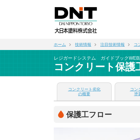
ホーム
技術情報
注目技術情報
コ
レジガードシステム ガイドブックWEB
コンクリート保護
コンクリート劣化
コン
の概要
塗
保護工フロー