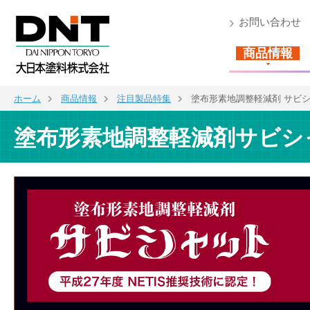
お問い合わせ
商品情報
ホーム
商品情報
注目製品特集
塗布形素地調整軽減剤 サビ
塗布形素地調整軽減剤サビシ