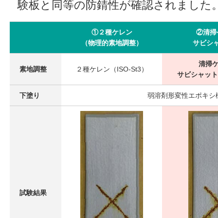
験板と同等の防錆性が確認されました
①２種ケレン
②清掃
（物理的素地調整）
サビシ
清掃ケ
素地調整
２種ケレン（ISO-St3）
サビシャット（
下塗り
弱溶剤形変性エポキシ樹
試験結果