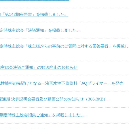
「第142期報告書」を掲載しました。
2期定時株主総会「決議通知」を掲載しました。
2期定時株主総会「株主様からの事前のご質問に対する回答要旨」を掲載し
株主総会決議ご通知」の郵送廃止のお知らせ
水性塗料の先駆けとなる一液形水性下塗塗料「AQプライマー」を発売
年度通期 決算説明会要旨及び動画公開のお知らせ（366.3KB）
42期定時株主総会招集ご通知」を掲載しました。