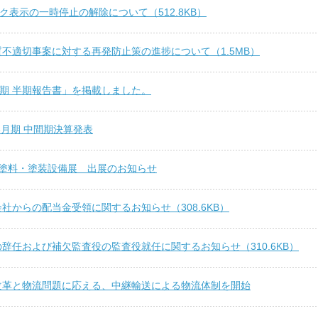
マーク表示の一時停止の解除について（512.8KB）
不適切事案に対する再発防止策の進捗について（1.5MB）
3期 半期報告書」を掲載しました。
年3月期 中間期決算発表
 塗料・塗装設備展 出展のお知らせ
社からの配当金受領に関するお知らせ（308.6KB）
辞任および補欠監査役の監査役就任に関するお知らせ（310.6KB）
改革と物流問題に応える、中継輸送による物流体制を開始