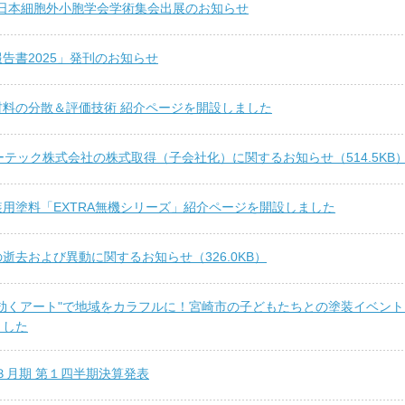
 日本細胞外小胞学会学術集会出展のお知らせ
告書2025」発刊のお知らせ
材料の分散＆評価技術 紹介ページを開設しました
ーテック株式会社の株式取得（子会社化）に関するお知らせ（514.5KB
用塗料「EXTRA無機シリーズ」紹介ページを開設しました
逝去および異動に関するお知らせ（326.0KB）
に効くアート"で地域をカラフルに！宮崎市の子どもたちとの塗装イベント
ました
年３月期 第１四半期決算発表