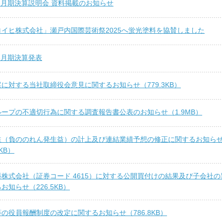
年3月期決算説明会 資料掲載のお知らせ
ロイヒ株式会社」瀬戸内国際芸術祭2025へ蛍光塗料を協賛しました
年3月期決算発表
に対する当社取締役会意見に関するお知らせ（779.3KB）
ープの不適切行為に関する調査報告書公表のお知らせ（1.9MB）
益（負ののれん発生益）の計上及び連結業績予想の修正に関するお知ら
5KB）
株式会社（証券コード 4615）に対する公開買付けの結果及び子会社の
お知らせ（226.5KB）
の役員報酬制度の改定に関するお知らせ（786.8KB）