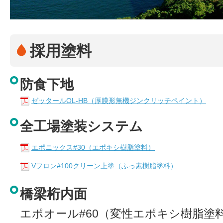
採用塗料
防食下地
ゼッタールOL-HB（厚膜形無機ジンクリッチペイント）
全工場塗装システム
エポニックス#30（エポキシ樹脂塗料）
Vフロン#100クリーン上塗（ふっ素樹脂塗料）
橋梁桁内面
エポオール#60（変性エポキシ樹脂塗